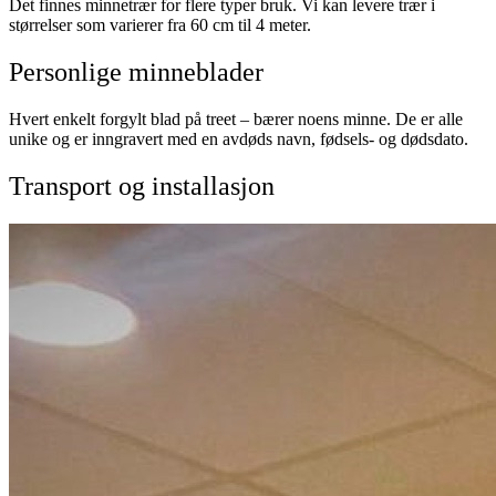
Det finnes minnetrær for flere typer bruk. Vi kan levere trær i
størrelser som varierer fra 60 cm til 4 meter.
Personlige minneblader
Hvert enkelt forgylt blad på treet – bærer noens minne. De er alle
unike og er inngravert med en avdøds navn, fødsels- og dødsdato.
Transport og installasjon