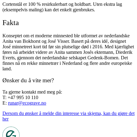
Cortenstål er 100 % resirkulerbart og holdbart. Uten ekstra lag
(eksempelvis maling) kan det enkelt gjenbrukes.
Fakta
Konseptet om et moderne minnested ble utformet av nederlandske
Anita van Bokhorst og José Visser. Basert på deres idé, designet
José minnetreet kort tid før sin plutselige død i 2016. Med kjærlighet
føres nå arbeidet videre av Anita sammen Josés ektemann, Diederik
Everts, gjennom det nederlandske selskapet Gedenk-Bomen. Det
finnes nå en rekke minnetrær i Nederland og flere andre europeiske
land.
Ønsker du å vite mer?
Ta gjerne kontakt med meg på:
T: +47 995 10 110
E:
runar@ecograve.no
Dersom du ønsker å melde din interesse via skjema, kan du gjøre det
her