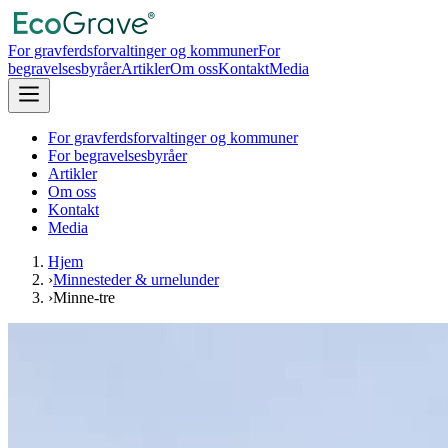
For gravferdsforvaltinger og kommuner
For
begravelsesbyråer
Artikler
Om oss
Kontakt
Media
For gravferdsforvaltinger og kommuner
For begravelsesbyråer
Artikler
Om oss
Kontakt
Media
Hjem
›
Minnesteder & urnelunder
›
Minne-tre